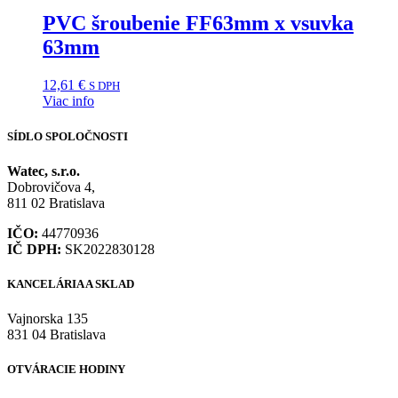
PVC šroubenie FF63mm x vsuvka
63mm
12,61
€
S DPH
Viac info
SÍDLO SPOLOČNOSTI
Watec, s.r.o.
Dobrovičova 4,
811 02 Bratislava
IČO:
44770936
IČ DPH:
SK2022830128
KANCELÁRIA A SKLAD
Vajnorska 135
831 04 Bratislava
OTVÁRACIE HODINY