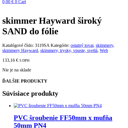
0,00
€
0
Cart
skimmer Hayward široký
SAND do fólie
Katalógové číslo:
3119SA
Kategórie:
ostatný tovar
,
skimmery
,
skimmery Hayward
,
skimmery, trysky, vpuste, svetlá
,
Web
133,16
€
S DPH
Nie je na sklade
ĎALŠIE PRODUKTY
Súvisiace produkty
PVC šroubenie FF50mm x mufňa
50mm PN4