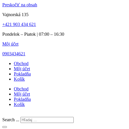
Preskočiť na obsah
Vajnorská 135
+421 903 434 621
Pondelok – Piatok | 07:00 – 16:30
Môj účet
0903434621
Obchod
Môj účet
Pokladňa
Košík
Obchod
Môj účet
Pokladňa
Košík
Search ...