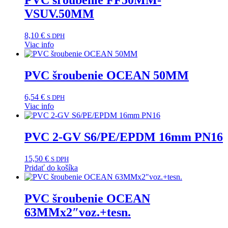
PVC šroubenie FF50MM-
VSUV.50MM
8,10
€
S DPH
Viac info
PVC šroubenie OCEAN 50MM
6,54
€
S DPH
Viac info
PVC 2-GV S6/PE/EPDM 16mm PN16
15,50
€
S DPH
Pridať do košíka
PVC šroubenie OCEAN
63MMx2″voz.+tesn.