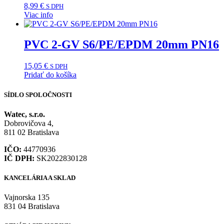
8,99
€
S DPH
Viac info
PVC 2-GV S6/PE/EPDM 20mm PN16
15,05
€
S DPH
Pridať do košíka
SÍDLO SPOLOČNOSTI
Watec, s.r.o.
Dobrovičova 4,
811 02 Bratislava
IČO:
44770936
IČ DPH:
SK2022830128
KANCELÁRIA A SKLAD
Vajnorska 135
831 04 Bratislava