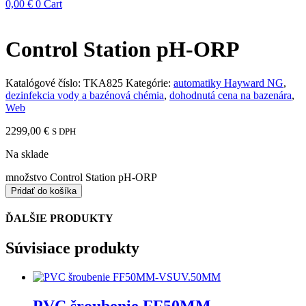
0,00
€
0
Cart
Control Station pH-ORP
Katalógové číslo:
TKA825
Kategórie:
automatiky Hayward NG
,
dezinfekcia vody a bazénová chémia
,
dohodnutá cena na bazenára
,
Web
2299,00
€
S DPH
Na sklade
množstvo Control Station pH-ORP
Pridať do košíka
ĎALŠIE PRODUKTY
Súvisiace produkty