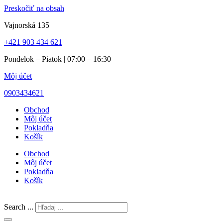
Preskočiť na obsah
Vajnorská 135
+421 903 434 621
Pondelok – Piatok | 07:00 – 16:30
Môj účet
0903434621
Obchod
Môj účet
Pokladňa
Košík
Obchod
Môj účet
Pokladňa
Košík
Search ...