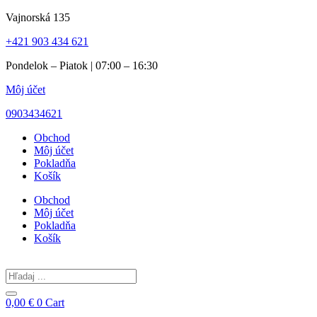
Preskočiť
Vajnorská 135
na
+421 903 434 621
obsah
Pondelok – Piatok | 07:00 – 16:30
Môj účet
0903434621
Obchod
Môj účet
Pokladňa
Košík
Obchod
Môj účet
Pokladňa
Košík
Search
...
0,00
€
0
Cart