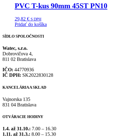
PVC T-kus 90mm 45ST PN10
29,82
€
S DPH
Pridať do košíka
SÍDLO SPOLOČNOSTI
Watec, s.r.o.
Dobrovičova 4,
811 02 Bratislava
IČO:
44770936
IČ DPH:
SK2022830128
KANCELÁRIA A SKLAD
Vajnorska 135
831 04 Bratislava
OTVÁRACIE HODINY
1.4. až 31.10.:
7.00 – 16.30
1.11. až 31.3.:
8.00 – 15.30